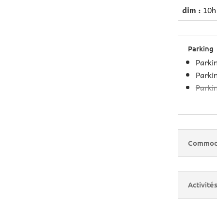
dim :
10h
Parking
Parki
Parki
Parkin
Commod
Activité