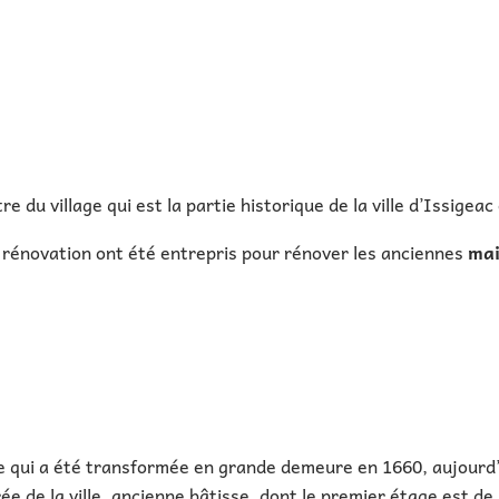
tre du village qui est la partie historique de la ville d’Issigea
 rénovation ont été entrepris pour rénover les anciennes
mai
 qui a été transformée en grande demeure en 1660, aujourd’hui 
rée de la ville, ancienne bâtisse, dont le premier étage est d