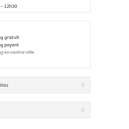
 – 12h30
ng gratuit
ng payant
g en centre ville
ités
s