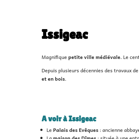
|
1h à 3h de visite
|
Issigeac
Magnifique
petite ville médiévale
. Le cen
Depuis plusieurs décennies des travaux de
et en bois
.
A voir à Issigeac
Le
Palais des Evêques
: ancienne abbaye
La
maison des Dîmes
: située à une ent