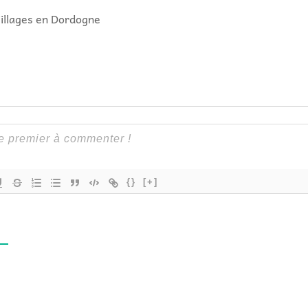
Villages en Dordogne
{}
[+]