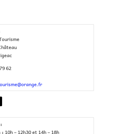
:
 Tourisme
Château
igeac
79 62
tourisme@orange.fr
:
 :
10h – 12h30 et 14h – 18h