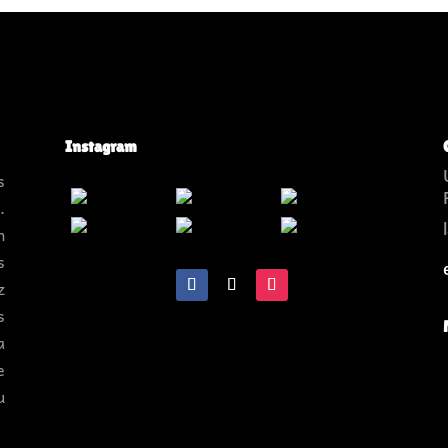
Instagram
s
.
n
s
z
s
a
e
u