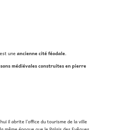
c est une
ancienne cité féodale
.
sons médiévales construites en pierre
il abrite l’office du tourisme de la ville
e la même époque que le Palais des Evêques,