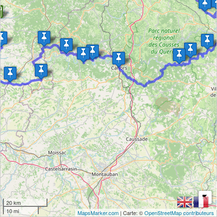
20 km
10 mi
MapsMarker.com
| Carte: ©
OpenStreetMap contributeurs