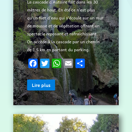
La cascade d’Autoire fait dans les 30
mètres de haut. En été ce n’est plus
qu’un filet d’eau qui s’écoule sur un mur
de mousse et de végétation offrant un
spectacle reposant et rafraichissant.
On accède à la cascade par un chemin
de 1.5 km en partant du parking.
F
T
W
E
P
a
w
h
m
ar
c
it
at
ai
ta
Lire plus
e
te
s
l
g
b
r
A
er
o
p
o
p
k