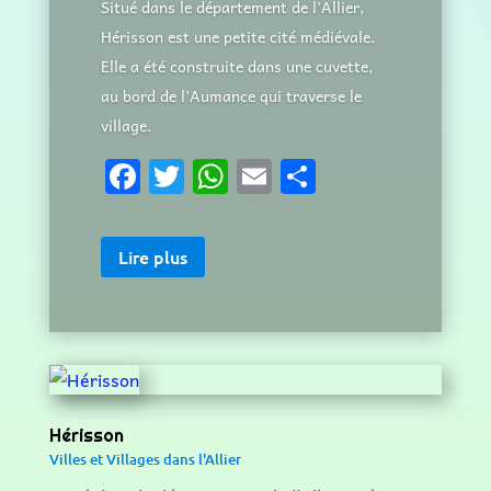
Situé dans le département de l’Allier,
Hérisson est une petite cité médiévale.
Elle a été construite dans une cuvette,
au bord de l’Aumance qui traverse le
village.
F
T
W
E
P
a
w
h
m
ar
c
it
at
ai
ta
Lire plus
e
te
s
l
g
b
r
A
er
o
p
o
p
k
Hérisson
Villes et Villages dans l'Allier