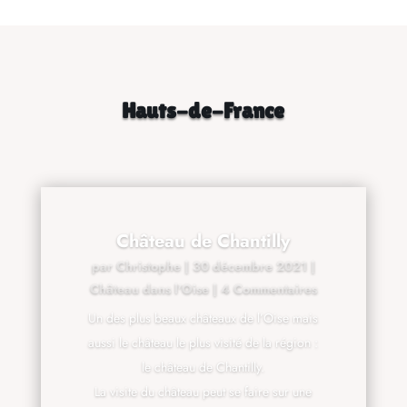
Hauts-de-France
Château de Chantilly
par
Christophe
|
30 décembre 2021
|
Château dans l'Oise
| 4 Commentaires
Un des plus beaux châteaux de l’Oise mais
aussi le château le plus visité de la région :
le château de Chantilly.
La visite du château peut se faire sur une