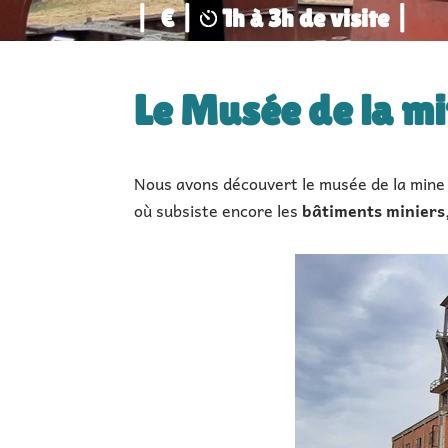
|
€ |
1h à 3h de visite
|
Le
Musée de la m
Nous avons découvert le musée de la min
où subsiste encore les
bâtiments miniers,