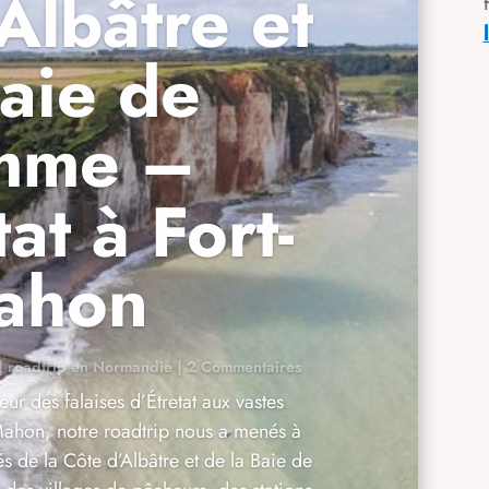
Albâtre et
Baie de
mme –
at à Fort-
ahon
|
roadtrip en Normandie
| 2 Commentaires
ur des falaises d’Étretat aux vastes
Mahon, notre roadtrip nous a menés à
és de la Côte d’Albâtre et de la Baie de