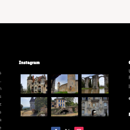
Instagram
s
.
n
s
z
s
a
e