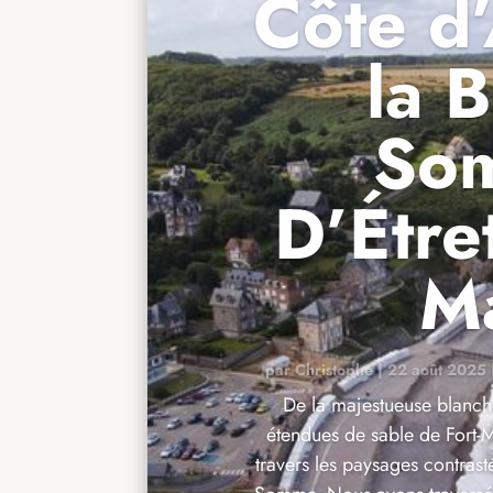
Côte d’
la 
So
D’Étret
M
par
Christophe
|
22 août 2025
De la majestueuse blanche
étendues de sable de Fort-
travers les paysages contrast