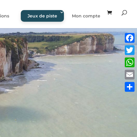
ions
Jeux de piste
Mon compte
Face
Twitt
What
Email
Part