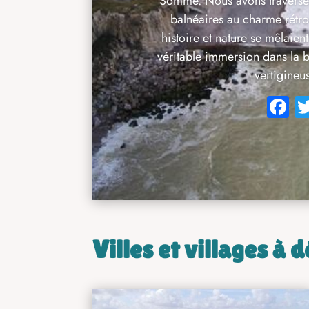
Somme. Nous avons traversé 
balnéaires au charme rétro 
histoire et nature se mêlai
véritable immersion dans la be
vertigineus
F
c
b
o
o
Villes et villages à 