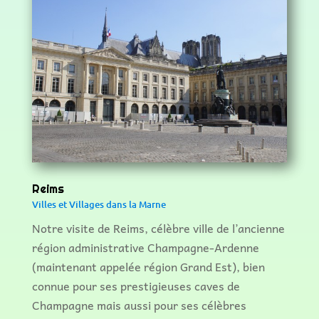
k
Reims
Villes et Villages dans la Marne
Notre visite de Reims, célèbre ville de l’ancienne
région administrative Champagne-Ardenne
(maintenant appelée région Grand Est), bien
connue pour ses prestigieuses caves de
Champagne mais aussi pour ses célèbres