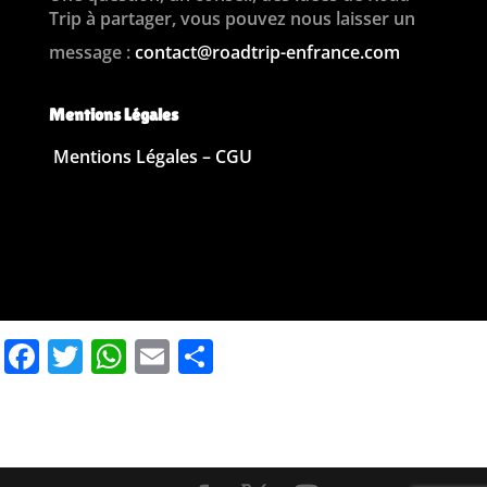
Trip à partager, vous pouvez nous laisser un
message :
contact@roadtrip-enfrance.com
Mentions Légales
Mentions Légales – CGU
F
T
W
E
P
a
w
h
m
ar
c
it
at
ai
ta
e
te
s
l
g