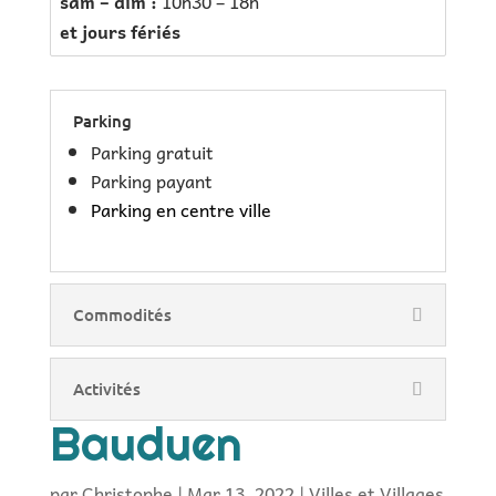
sam – dim :
10h30 – 18h
et jours fériés
Parking
Parking gratuit
Parking payant
Parking en centre ville
Commodités
Activités
Bauduen
par
Christophe
|
Mar 13, 2022
|
Villes et Villages